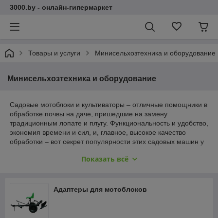
3000.by - онлайн-гипермаркет
Товары и услуги
Минисельхозтехника и оборудование
Минисельхозтехника и оборудование
Садовые мотоблоки и культиваторы – отличные помощники в
обработке почвы на даче, пришедшие на замену
традиционным лопате и плугу. Функциональность и удобство,
экономия времени и сил, и, главное, высокое качество
обработки – вот секрет популярности этих садовых машин у
пользователей во всем мире.
Показать всё
Культиваторы предназначены непосредственно для
культивации почвы с помощью специальных фрез. Мотоблок
– более мощная и функциональная садовая машина, в
Адаптеры для мотоблоков
которой обычно предусмотрено несколько скоростей
передвижения. Навесное оборудование позволяет сделать
из простого мотоблока мини трактор с функциями