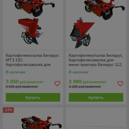
Картофелекопалка Беларус
Картофелекопалка Беларус,
МТЗ 132,
Картофелесажалка для
Картофелесажалка для
мини-трактора Беларус 112,
мини-трактора Беларус МТЗ
132, 152
В наличии
В наличии
132
3 050
2 880
руб./комплект
руб./комплект
3 545 руб./комплект
3 285 руб./комплект
Купить
Купить
-13%