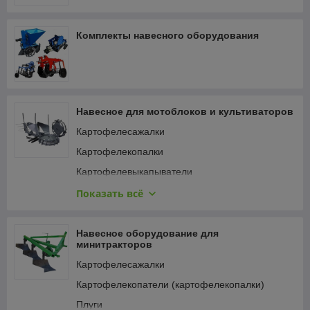
культиватора, снегоуборщика, газонокосилки и даже
небольшого транспортера.
Комплекты навесного оборудования
Навесное для мотоблоков и культиваторов
Картофелесажалки
Картофелекопалки
Картофелевыкапыватели
Плуги
Показать всё
Окучники, плоскорезы, пропольники
Почвофрезы
Навесное оборудование для
минитракторов
Бороны, культиваторы
Картофелесажалки
Колеса, грунтозацепы, грузы
Картофелекопатели (картофелекопалки)
Сцепки, рамы с замками
Плуги