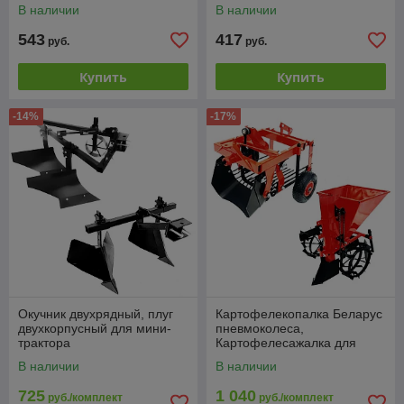
В наличии
В наличии
543
417
руб.
руб.
Купить
Купить
-14%
-17%
Окучник двухрядный, плуг
Картофелекопалка Беларус
двухкорпусный для мини-
пневмоколеса,
трактора
Картофелесажалка для
мотоблока Беларус МТЗ
В наличии
В наличии
725
1 040
руб./комплект
руб./комплект