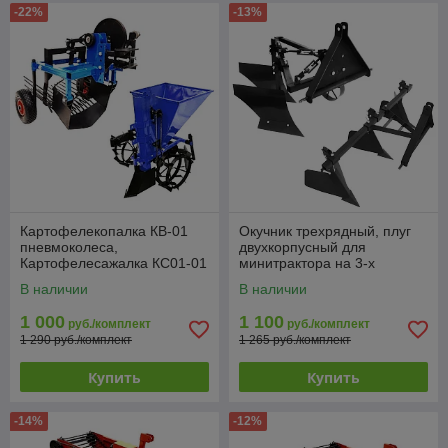
-22%
-13%
Картофелекопалка КВ-01
Окучник трехрядный, плуг
пневмоколеса,
двухкорпусный для
Картофелесажалка КС01-01
минитрактора на 3-х
для мотоблока,
точечное прицепное
В наличии
В наличии
минитрактора
1 000
1 100
руб./комплект
руб./комплект
1 290 руб./комплект
1 265 руб./комплект
Купить
Купить
-14%
-12%