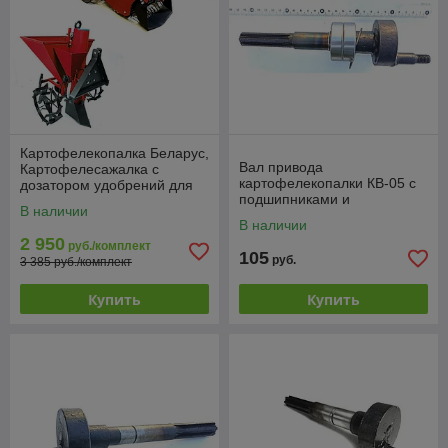
Картофелекопалка Беларус,
Вал привода
Картофелесажалка с
картофелекопалки КВ-05 с
дозатором удобрений для
подшипниками и
мини-трактора Беларус 112,
В наличии
стопорными кольцами
132, 152
В наличии
2 950
руб./комплект
105
руб.
3 385 руб./комплект
Купить
Купить