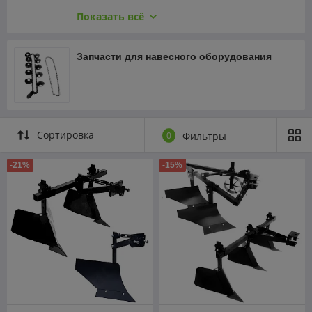
Снегоотвалы
Окучники, культиваторы
Показать всё
Грабли, сеноворошилки
Снегоотвалы
Запчасти для навесного оборудования
Карданы и переходники
Сортировка
0
Фильтры
-21%
-15%