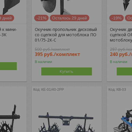
9 дней
-21%
Осталось 29 дней
-19%
Ос
 к мини-
Окучник-пропольник дисковый
Окучник д
-3К
со сцепкой для мотоблока ПО
сцепкой ОР
01/75-2К-С
мотоблоку
500
руб.
/комплект
297
руб.
/к
395
руб.
/комплект
240
руб.
В наличии
В наличии
Купить
КЕ-01/40-2РР
КВ-03