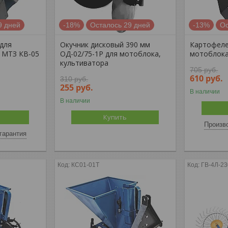
9 дней
-18%
Осталось 29 дней
-13%
Ос
для
Окучник дисковый 390 мм
Картофеле
 МТЗ КВ-05
ОД-02/75-1Р для мотоблока,
мотоблока
культиватора
705
руб.
610
руб.
310
руб.
255
руб.
В наличии
В наличии
Купить
Произво
гарантия
КС01-01Т
ГВ-4Л-23