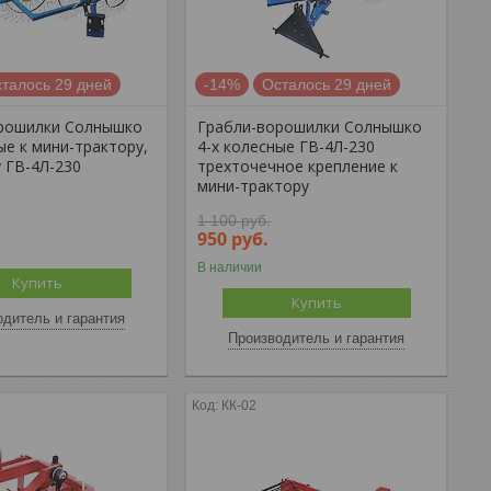
талось 29 дней
-14%
Осталось 29 дней
рошилки Солнышко
Грабли-ворошилки Солнышко
ые к мини-трактору,
4-х колесные ГВ-4Л-230
 ГВ-4Л-230
трехточечное крепление к
мини-трактору
1 100
руб.
950
руб.
В наличии
Купить
Купить
дитель и гарантия
Производитель и гарантия
КК-02