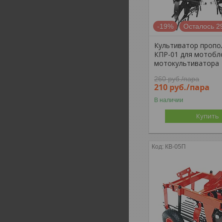
-19%
Осталось 2
Культиватор пропо
КПР-01 для мотобл
мотокультиватора
260
руб.
/пара
210
руб.
/пара
В наличии
Купить
КВ-05П