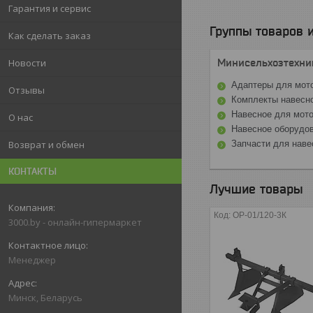
Гарантия и сервис
Группы товаров и
Как сделать заказ
Минисельхозтехни
Новости
Адаптеры для мот
Отзывы
Комплекты навесн
Навесное для мото
О нас
Навесное оборудо
Запчасти для наве
Возврат и обмен
КОНТАКТЫ
Лучшие товары
ОР-01/120-3К
3000.by - онлайн-гипермаркет
Менеджер
Минск, Беларусь