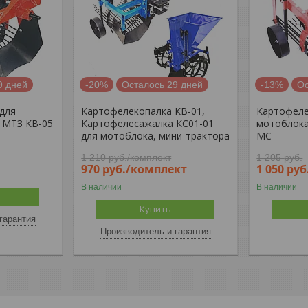
9 дней
-20%
Осталось 29 дней
-13%
Ос
для
Картофелекопалка КВ-01,
Картофеле
 МТЗ КВ-05
Картофелесажалка КС01-01
мотоблока
для мотоблока, мини-трактора
МС
1 210
руб.
/комплект
1 205
руб.
970
руб.
/комплект
1 050
руб
В наличии
В наличии
Купить
гарантия
Производитель и гарантия