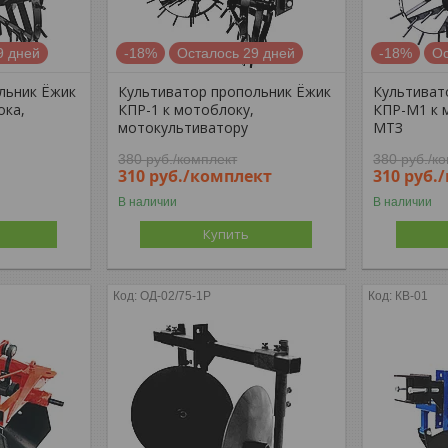
9 дней
-18%
Осталось 29 дней
-18%
Ос
льник Ёжик
Культиватор пропольник Ёжик
Культиват
ока,
КПР-1 к мотоблоку,
КПР-М1 к 
мотокультиватору
МТЗ
380
руб.
/комплект
380
руб.
/к
310
руб.
/комплект
310
руб.
В наличии
В наличии
Купить
ОД-02/75-1Р
КВ-01