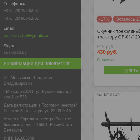
+375 (29) 196-62-02
+375 (29) 800-62-02
-17%
Осталось 2
Окучник трехрядный
sosklada.bel@gmail.com
трактору ОР-01/120
515
руб.
430
руб.
sosklada.by
В наличии
ИНФОРМАЦИЯ ДЛЯ ПОКУПАТЕЛЯ
Купить
ИП Мельченко Владимир
Владимирович
г.Минск, 220141. ул.Руссиянова д.3
КЕ-01/40-1
кор.1 кв 533
Дата регистрации в Торговом реестре/
Реестре бытовых услуг: 22.06.2015
Номер в Торговом реестре/Реестре
бытовых услуг: 316831, Республика
Беларусь
УНП: 191603349