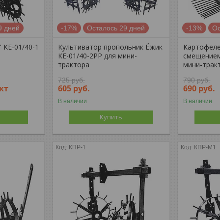
9 дней
-17%
Осталось 29 дней
-13%
Ос
 КЕ-01/40-1
Культиватор пропольник Ёжик
Картофеле
КЕ-01/40-2РР для мини-
смещением
трактора
мини-трак
725
руб.
790
руб.
кт
605
руб.
690
руб.
В наличии
В наличии
Купить
КПР-1
КПР-М1