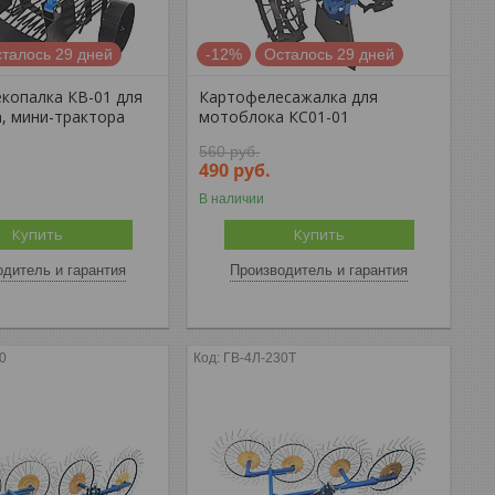
талось 29 дней
-12%
Осталось 29 дней
копалка КВ-01 для
Картофелесажалка для
, мини-трактора
мотоблока КС01-01
560
руб.
490
руб.
В наличии
Купить
Купить
дитель и гарантия
Производитель и гарантия
0
ГВ-4Л-230Т