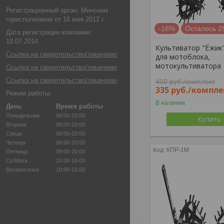
Регистрационный орган: Минским
горисполкомом от 16 мая 2012 г.
-16%
Осталось 2
Дата регистрации компании:
10.07.2014
Культиватор "Ёжик"
Ссылка на свидетельство/лицензию
для мотоблока,
мотокультиватора
Ссылка на свидетельство/лицензию
Ссылка на свидетельство/лицензию
400
руб.
/комплект
335
руб.
/компле
Режим работы:
В наличии
День
Время работы
Понедельник
09:00-20:00
Купить
Вторник
09:00-20:00
Среда
09:00-20:00
Четверг
09:00-20:00
КПР-1М
Пятница
09:00-20:00
Суббота
10:00-16:00
Воскресенье
10:00-16:00