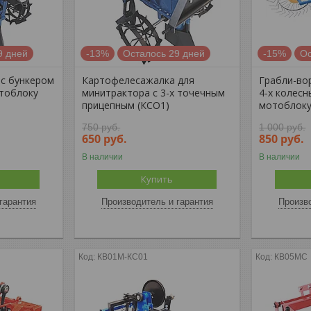
9 дней
-13%
Осталось 29 дней
-15%
Ос
с бункером
Картофелесажалка для
Грабли-во
отоблоку
минитрактора с 3-х точечным
4-х колесн
прицепным (КСО1)
мотоблоку
750
руб.
1 000
руб.
650
руб.
850
руб.
В наличии
В наличии
Купить
гарантия
Производитель и гарантия
Произво
КВ01М-КС01
КВ05МС