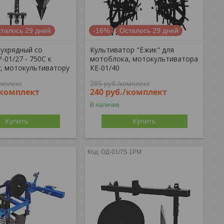
талось 29 дней
-16%
Осталось 29 дней
вухрядный со
Культиватор "Ёжик" для
-01/27 - 750С к
мотоблока, мотокультиватора
, мотокультиватору
КЕ-01/40
омплект
285
руб.
/комплект
/комплект
240
руб.
/комплект
В наличии
Купить
Купить
ОД-01/75-1РМ