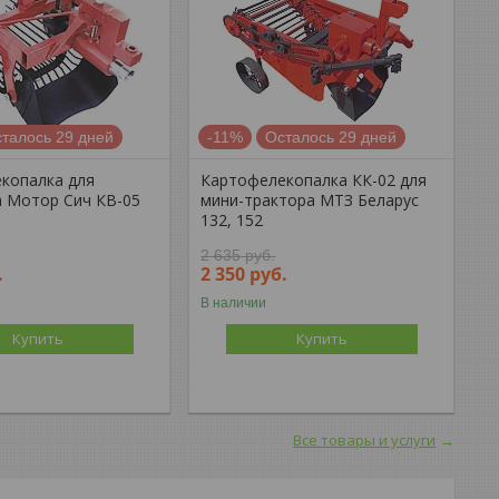
талось 29 дней
-11%
Осталось 29 дней
копалка для
Картофелекопалка КК-02 для
 Мотор Сич КВ-05
мини-трактора МТЗ Беларус
132, 152
2 635
руб.
.
2 350
руб.
В наличии
Купить
Купить
Все товары и услуги