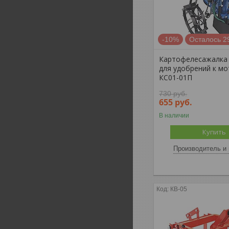
-10%
Осталось 2
Картофелесажалка 
для удобрений к м
КС01-01П
730
руб.
655
руб.
В наличии
Купить
Производитель и 
КВ-05