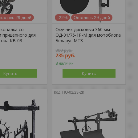
талось 29 дней
-22%
Осталось 29 дней
копалка со
Окучник дисковый 360 мм
 прицепного для
ОД-01/75-1Р-М для мотоблока
тора КВ-03
Беларус МТЗ
300
руб.
235
руб.
В наличии
Купить
Купить
ПО-02/23-2К