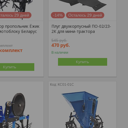
талось 29 дней
-14%
Осталось 29 дней
ор пропольник Ёжик
Плуг двухкорпусный ПО-02/23-
мотоблоку Беларус
2К для мини-трактора
545
руб.
470
руб.
омплект
/комплект
В наличии
Купить
Купить
КС01-01С