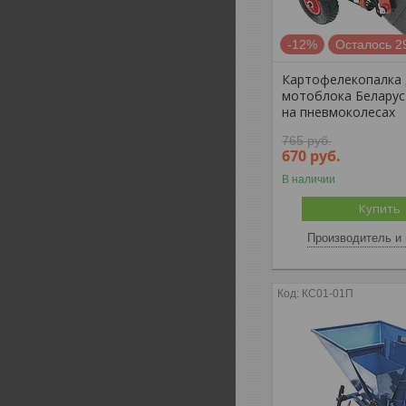
-12%
Осталось 2
Картофелекопалка 
мотоблока Беларус
на пневмоколесах
765
руб.
670
руб.
В наличии
Купить
Производитель и 
КС01-01П