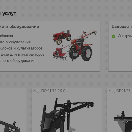
 услуг
ка и оборудование
Садовая 
облоков
Инструм
ого оборудования
блоков и культиваторов
вание для минитракторов
сного оборудования
ПО 01/75-2К-С
ОР01/27